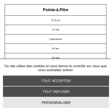
Pointe-à-Pitre
12,5 km
17 min
Capesterre
43 km
43 min
Ce site utilise des cookies et vous donne le contrôle sur ceux que
Sainte-Anne
vous souhaitez activer
18 km
TOUT ACCEPTER
27 min
TOUT REFUSER
Trois-Rivières
PERSONNALISER
NOUS SUIVRE
55 km