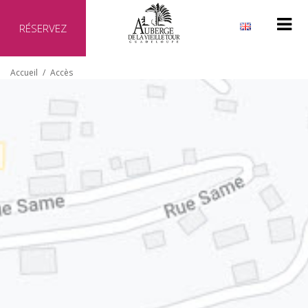
RÉSERVEZ
Pourquoi réserver directement auprès de notre hôtel ?
Accueil
/
Accès
Site officiel de l'hôtel
Meilleur prix garanti
Aucun frais supplémentaire
Transaction sécurisée