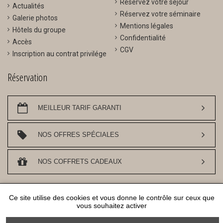
Réservez votre séjour
Actualités
Réservez votre séminaire
Galerie photos
Mentions légales
Hôtels du groupe
Confidentialité
Accès
CGV
Inscription au contrat privilége
Réservation
MEILLEUR TARIF GARANTI
NOS OFFRES SPÉCIALES
NOS COFFRETS CADEAUX
DESIGN ET REFERENCEMENT
WWW.API-AND-YOU.COM
- ｢∫｣ SITE OFFICIEL -
Ce site utilise des cookies et vous donne le contrôle sur ceux que
GESTION DES COOKIES
vous souhaitez activer