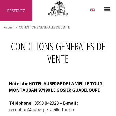
RÉSERVEZ
Pourquoi réserver directement auprès de notre hôtel ?
Accueil
/
CONDITIONS GENERALES DE VENTE
Site officiel de l'hôtel
Meilleur prix garanti
CONDITIONS GENERALES DE
Aucun frais supplémentaire
Transaction sécurisée
VENTE
Hôtel 4
★
HOTEL AUBERGE DE LA VIEILLE TOUR
MONTAUBAN 97190 LE GOSIER GUADELOUPE
Téléphone :
0590 842323 –
E-mail :
reception@auberge-vieille-tour.fr