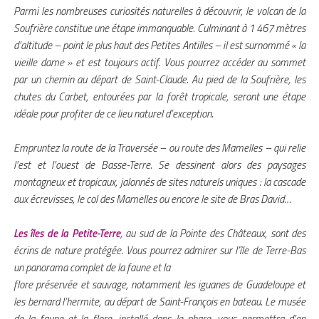
Parmi les nombreuses curiosités naturelles à découvrir, le volcan de la
Soufrière constitue une étape immanquable. Culminant à 1 467 mètres
d’altitude – point le plus haut des Petites Antilles – il est surnommé « la
vieille dame » et est toujours actif. Vous pourrez accéder au sommet
par un chemin au départ de Saint-Claude. Au pied de la Soufrière, les
chutes du Carbet, entourées par la forêt tropicale, seront une étape
idéale pour profiter de ce lieu naturel d’exception.
Empruntez la route de la Traversée – ou route des Mamelles – qui relie
l’est et l’ouest de Basse-Terre. Se dessinent alors des paysages
montagneux et tropicaux, jalonnés de sites naturels uniques : la cascade
aux écrevisses, le col des Mamelles ou encore le site de Bras David…
Les îles de la Petite-Terre
, au sud de la Pointe des Châteaux, sont des
écrins de nature protégée. Vous pourrez admirer sur l’île de Terre-Bas
un panorama complet de la faune et la
flore préservée et sauvage, notamment les iguanes de Guadeloupe et
les bernard l’hermite, au départ de Saint-François en bateau. Le musée
de la faune et la flore, installé dans le phare, vous permettra d’en