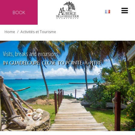
BOOK
Why reserve directly with our hotel?
Home
/
Activités et Tourisme
Official website of the hotel
Best rate guaranteed
No additional costs
Secure transaction