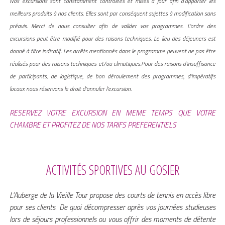
Nos excursions sont constamment contrôlées et mises à jour afin d’apporter les
meilleurs produits à nos clients. Elles sont par conséquent sujettes à modification sans
préavis. Merci de nous consulter afin de valider vos programmes. L’ordre des
excursions peut être modifié pour des raisons techniques. Le lieu des déjeuners est
donné à titre indicatif. Les arrêts mentionnés dans le programme peuvent ne pas être
réalisés pour des raisons techniques et/ou climatiques.Pour des raisons d’insuffisance
de participants, de logistique, de bon déroulement des programmes, d’impératifs
locaux nous réservons le droit d’annuler l’excursion.
RESERVEZ VOTRE EXCURSION EN MEME TEMPS QUE VOTRE
CHAMBRE ET PROFITEZ DE NOS TARIFS PREFERENTIELS
ACTIVITÉS SPORTIVES AU GOSIER
L’Auberge de la Vieille Tour propose des courts de tennis en accès libre
pour ses clients. De quoi décompresser après vos journées studieuses
lors de séjours professionnels ou vous offrir des moments de détente