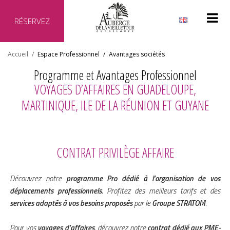
RÉSERVEZ
Pourquoi réserver directement auprès de notre hôtel ?
Accueil
/
Espace Professionnel
/
Avantages sociétés
Site officiel de l'hôtel
Programme et Avantages Professionnel
Meilleur prix garanti
VOYAGES D’AFFAIRES EN GUADELOUPE,
Aucun frais supplémentaire
MARTINIQUE, ILE DE LA RÉUNION ET GUYANE
Transaction sécurisée
CONTRAT PRIVILÈGE AFFAIRE
Découvrez notre
programme Pro dédié à l’organisation de vos
déplacements professionnels
. Profitez des meilleurs tarifs et des
services adaptés à vos besoins proposés
par le
Groupe STRATOM
.
Pour vos
voyages d’affaires
, découvrez notre
contrat dédié aux PME-