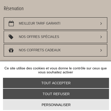
Réservation
MEILLEUR TARIF GARANTI
NOS OFFRES SPÉCIALES
NOS COFFRETS CADEAUX
DESIGN ET REFERENCEMENT
WWW.API-AND-YOU.COM
- ｢∫｣ SITE OFFICIEL -
Ce site utilise des cookies et vous donne le contrôle sur ceux que
GESTION DES COOKIES
vous souhaitez activer
TOUT ACCEPTER
TOUT REFUSER
Panneau de gestion des cookies
PERSONNALISER
NOUS SUIVRE