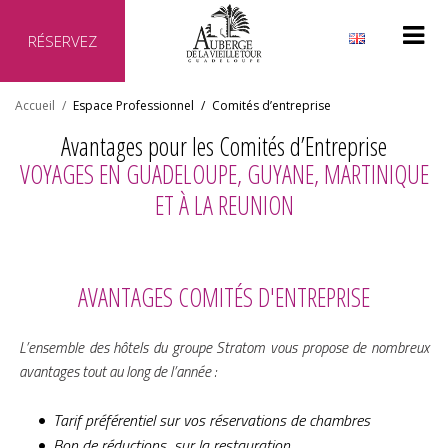
RÉSERVEZ
Pourquoi réserver directement auprès de notre hôtel ?
Accueil
/
Espace Professionnel
/
Comités d’entreprise
Site officiel de l'hôtel
Avantages pour les Comités d’Entreprise
Meilleur prix garanti
VOYAGES EN GUADELOUPE, GUYANE, MARTINIQUE
Aucun frais supplémentaire
ET À LA REUNION
Transaction sécurisée
AVANTAGES COMITÉS D'ENTREPRISE
L’ensemble des hôtels du groupe Stratom vous propose de nombreux
avantages tout au long de l’année :
Tarif préférentiel sur vos réservations de chambres
Bon de réductions sur la restauration