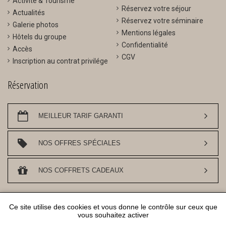
Activité & Tourisme
Réservez votre séjour
Actualités
Réservez votre séminaire
Galerie photos
Mentions légales
Hôtels du groupe
Confidentialité
Accès
CGV
Inscription au contrat privilége
Réservation
MEILLEUR TARIF GARANTI
NOS OFFRES SPÉCIALES
NOS COFFRETS CADEAUX
DESIGN ET REFERENCEMENT
WWW.API-AND-YOU.COM
- ｢∫｣ SITE OFFICIEL -
Ce site utilise des cookies et vous donne le contrôle sur ceux que
GESTION DES COOKIES
vous souhaitez activer