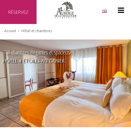
RÉSERVEZ
Pourquoi réserver directement auprès de notre hôtel ?
Accueil
/
Hôtel et chambres
Site officiel de l'hôtel
Meilleur prix garanti
Aucun frais supplémentaire
Transaction sécurisée