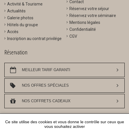
Contact
Activité & Tourisme
Réservez votre séjour
Actualités
Réservez votre séminaire
Galerie photos
Mentions légales
Hôtels du groupe
Confidentialité
Accès
CGV
Inscription au contrat privilége
Réservation
MEILLEUR TARIF GARANTI
NOS OFFRES SPÉCIALES
NOS COFFRETS CADEAUX
DESIGN ET REFERENCEMENT
WWW.API-AND-YOU.COM
- ｢∫｣ SITE OFFICIEL -
Ce site utilise des cookies et vous donne le contrôle sur ceux que
GESTION DES COOKIES
vous souhaitez activer