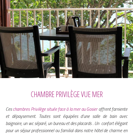
CHAMBRE PRIVILÈGE VUE MER
Ces
chambres Privilège située face à la mer au Gosier
offrent farniente
et dépaysement. Toutes sont équipées d’une salle de bain avec
baignoire, un wc séparé, un bureau et des placards . Un confort élégant
pour un séjour professionnel ou familial dans notre hôtel de charme en