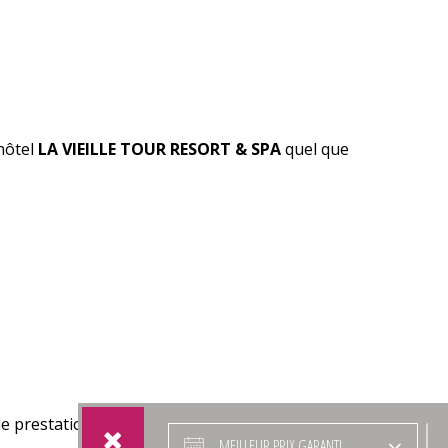
hôtel
LA VIEILLE TOUR RESORT & SPA
quel que
de prestations hôtelières proposées par l’hôtel.
MEILLEUR PRIX GARANTI