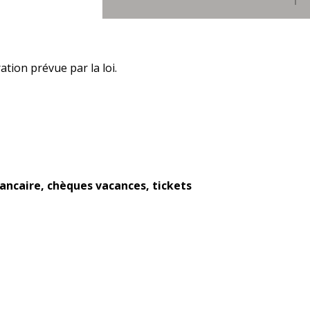
Pourquoi réserver directement auprès de notre
hôtel ?
Site officiel de l'hôtel
ation prévue par la loi.
Meilleur prix garanti
Aucun frais supplémentaire
Transaction sécurisée
bancaire, chèques vacances, tickets