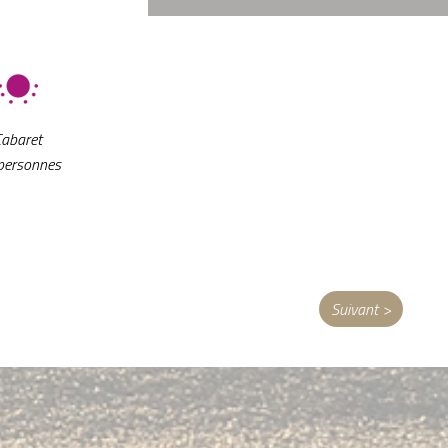
Pourquoi réserver directement auprès de notre
hôtel ?
Site officiel de l'hôtel
Meilleur prix garanti
Aucun frais supplémentaire
Cabaret
Transaction sécurisée
personnes
Suivant >